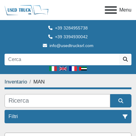
Menu
+39 3284955738
+39 3394930042
info@usedtrucksrl.com
Inventario
MAN
Filtri
Tutte le categorie