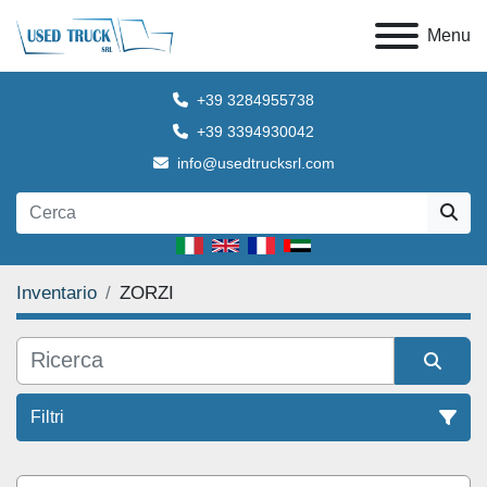
Menu
+39 3284955738
+39 3394930042
info@usedtrucksrl.com
Inventario
ZORZI
Filtri
Tutte le categorie