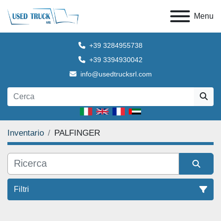
Menu
+39 3284955738
+39 3394930042
info@usedtrucksrl.com
Inventario
PALFINGER
Filtri
Tutte le categorie