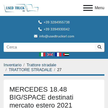
Menu
+39 3284955738
+39 3394930042
info@usedtrucksrl.com
Inventario
Trattore stradale
TRATTORE STRADALE
27
MERCEDES 18.48
BIG/SPACE destinati
mercato estero 2021